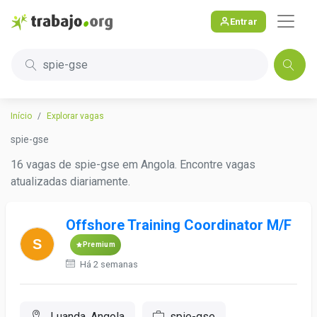
Entrar
spie-gse
Início
Explorar vagas
spie-gse
16 vagas de spie-gse em Angola. Encontre vagas
atualizadas diariamente.
Offshore Training Coordinator M/F
Premium
Há 2 semanas
Luanda, Angola
spie-gse