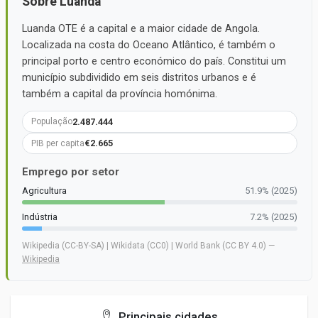
Sobre Luanda
Luanda OTE é a capital e a maior cidade de Angola.
Localizada na costa do Oceano Atlântico, é também o
principal porto e centro económico do país. Constitui um
município subdividido em seis distritos urbanos e é
também a capital da província homónima.
2.487.444
População
€2.665
PIB per capita
Emprego por setor
Agricultura
51.9% (2025)
Indústria
7.2% (2025)
Wikipedia (CC-BY-SA) | Wikidata (CC0) | World Bank (CC BY 4.0) —
Wikipedia
Principais cidades