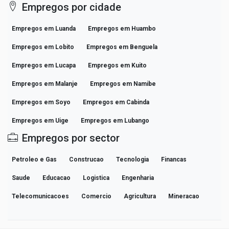
Empregos por cidade
Empregos em Luanda
Empregos em Huambo
Empregos em Lobito
Empregos em Benguela
Empregos em Lucapa
Empregos em Kuito
Empregos em Malanje
Empregos em Namibe
Empregos em Soyo
Empregos em Cabinda
Empregos em Uige
Empregos em Lubango
Empregos por sector
Petroleo e Gas
Construcao
Tecnologia
Financas
Saude
Educacao
Logistica
Engenharia
Telecomunicacoes
Comercio
Agricultura
Mineracao